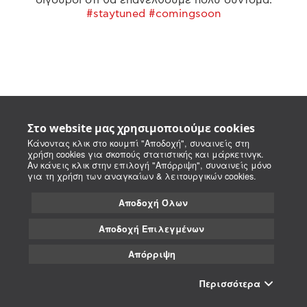
#staytuned #comingsoon
Στο website μας χρησιμοποιούμε cookies
Κάνοντας κλικ στο κουμπί "Αποδοχή", συναινείς στη
χρήση cookies για σκοπούς στατιστικής και μάρκετινγκ.
Αν κάνεις κλικ στην επιλογή "Απόρριψη", συναινείς μόνο
για τη χρήση των αναγκαίων & λειτουργικών cookies.
Αποδοχή Όλων
Αποδοχή Επιλεγμένων
Απόρριψη
Περισσότερα