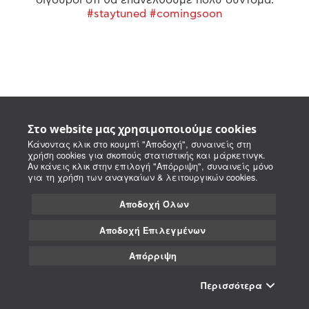
#staytuned #comingsoon
Στο website μας χρησιμοποιούμε cookies
Κάνοντας κλικ στο κουμπί "Αποδοχή", συναινείς στη
χρήση cookies για σκοπούς στατιστικής και μάρκετινγκ.
Αν κάνεις κλικ στην επιλογή "Απόρριψη", συναινείς μόνο
για τη χρήση των αναγκαίων & λειτουργικών cookies.
Αποδοχή Όλων
Αποδοχή Επιλεγμένων
Απόρριψη
Περισσότερα