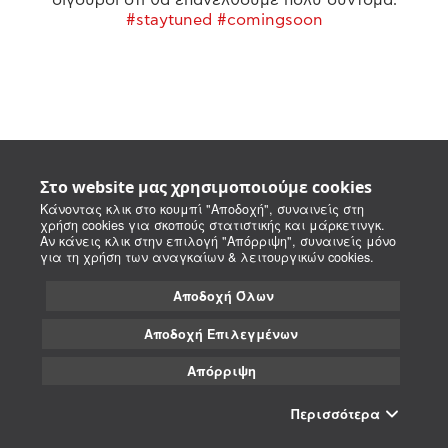
#staytuned #comingsoon
Στο website μας χρησιμοποιούμε cookies
Κάνοντας κλικ στο κουμπί "Αποδοχή", συναινείς στη
χρήση cookies για σκοπούς στατιστικής και μάρκετινγκ.
Αν κάνεις κλικ στην επιλογή "Απόρριψη", συναινείς μόνο
για τη χρήση των αναγκαίων & λειτουργικών cookies.
Αποδοχή Όλων
Αποδοχή Επιλεγμένων
Απόρριψη
Περισσότερα