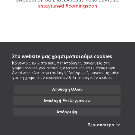
#staytuned #comingsoon
Στο website μας χρησιμοποιούμε cookies
Κάνοντας κλικ στο κουμπί "Αποδοχή", συναινείς στη
χρήση cookies για σκοπούς στατιστικής και μάρκετινγκ.
Αν κάνεις κλικ στην επιλογή "Απόρριψη", συναινείς μόνο
για τη χρήση των αναγκαίων & λειτουργικών cookies.
Αποδοχή Όλων
Αποδοχή Επιλεγμένων
Απόρριψη
Περισσότερα