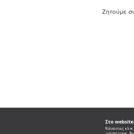
Ζητούμε συ
Στο websit
Κάνοντας κλικ 
μάρκετινγκ. Αν