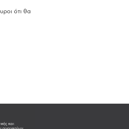
υροι ότι θα
ικής και
ων αναγκαίων