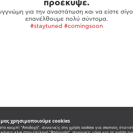
προέκυψε.
γγνώμη για την αναστάτωση και να είστε σίγο
επανέλθουμε πολύ σύντομα.
#staytuned #comingsoon
e μας χρησιμοποιούμε cookies
στο κουμπί "Αποδοχή", συναινείς στη χρήση cookies για σκοπούς στατιστ
 κάνεις κλικ στην επιλογή "Απόρριψη", συναινείς μόνο για τη χρήση τ