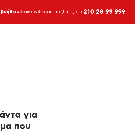
210 28 99 999
 βοήθεια;
Επικοινώνησε μαζί μας στο
πάντα για
ημα που