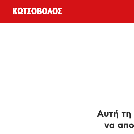
Αυτή τη 
να απο