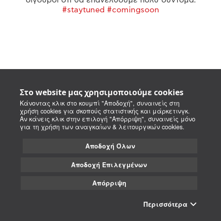
#staytuned #comingsoon
Στο website μας χρησιμοποιούμε cookies
Κάνοντας κλικ στο κουμπί "Αποδοχή", συναινείς στη
χρήση cookies για σκοπούς στατιστικής και μάρκετινγκ.
Αν κάνεις κλικ στην επιλογή "Απόρριψη", συναινείς μόνο
για τη χρήση των αναγκαίων & λειτουργικών cookies.
Αποδοχή Όλων
Αποδοχή Επιλεγμένων
Απόρριψη
Περισσότερα