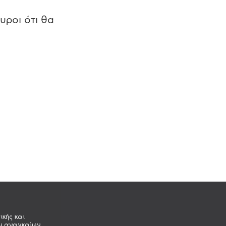
υροι ότι θα
ικής και
ων αναγκαίων