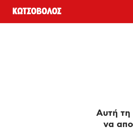
Αυτή τη 
να απο