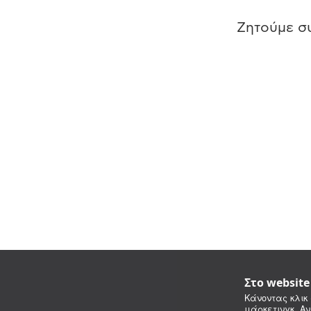
Ζητούμε συ
Στο websit
Κάνοντας κλικ 
μάρκετινγκ. Αν