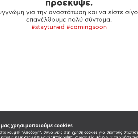
προέκυψε.
γγνώμη για την αναστάτωση και να είστε σίγο
επανέλθουμε πολύ σύντομα.
#staytuned #comingsoon
e μας χρησιμοποιούμε cookies
στο κουμπί "Αποδοχή", συναινείς στη χρήση cookies για σκοπούς στατιστ
 κάνεις κλικ στην επιλογή "Απόρριψη", συναινείς μόνο για τη χρήση τ