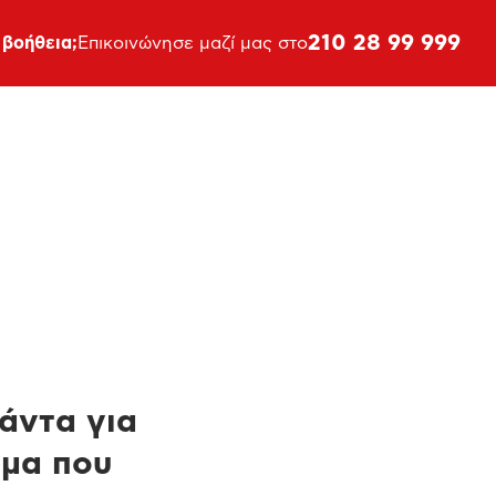
210 28 99 999
 βοήθεια;
Επικοινώνησε μαζί μας στο
πάντα για
ημα που