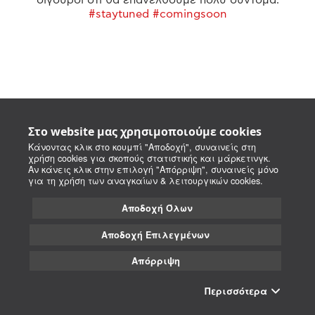
#staytuned #comingsoon
Στο website μας χρησιμοποιούμε cookies
Κάνοντας κλικ στο κουμπί "Αποδοχή", συναινείς στη
χρήση cookies για σκοπούς στατιστικής και μάρκετινγκ.
Αν κάνεις κλικ στην επιλογή "Απόρριψη", συναινείς μόνο
για τη χρήση των αναγκαίων & λειτουργικών cookies.
Αποδοχή Όλων
Αποδοχή Επιλεγμένων
Απόρριψη
Περισσότερα