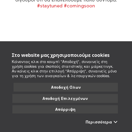
#staytuned #comingsoon
Στο website μας χρησιμοποιούμε cookies
Κάνοντας κλικ στο κουμπί "Αποδοχή", συναινείς στη
χρήση cookies για σκοπούς στατιστικής και μάρκετινγκ.
Αν κάνεις κλικ στην επιλογή "Απόρριψη", συναινείς μόνο
για τη χρήση των αναγκαίων & λειτουργικών cookies.
Αποδοχή Όλων
Αποδοχή Επιλεγμένων
Απόρριψη
Περισσότερα