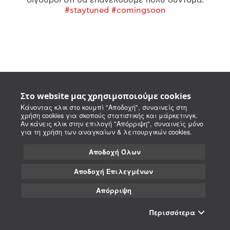
#staytuned #comingsoon
Στο website μας χρησιμοποιούμε cookies
Κάνοντας κλικ στο κουμπί "Αποδοχή", συναινείς στη
χρήση cookies για σκοπούς στατιστικής και μάρκετινγκ.
Αν κάνεις κλικ στην επιλογή "Απόρριψη", συναινείς μόνο
για τη χρήση των αναγκαίων & λειτουργικών cookies.
Αποδοχή Όλων
Αποδοχή Επιλεγμένων
Απόρριψη
Περισσότερα