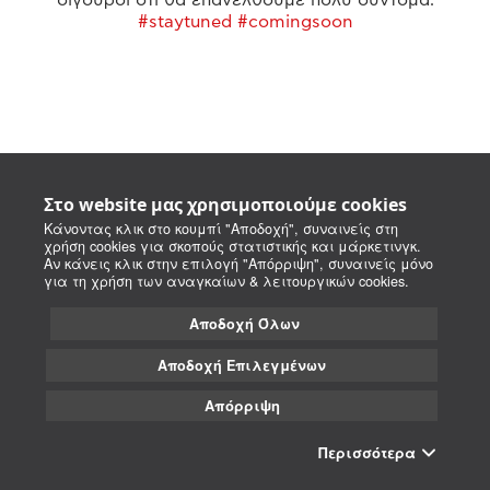
#staytuned #comingsoon
Στο website μας χρησιμοποιούμε cookies
Κάνοντας κλικ στο κουμπί "Αποδοχή", συναινείς στη
χρήση cookies για σκοπούς στατιστικής και μάρκετινγκ.
Αν κάνεις κλικ στην επιλογή "Απόρριψη", συναινείς μόνο
για τη χρήση των αναγκαίων & λειτουργικών cookies.
Αποδοχή Όλων
Αποδοχή Επιλεγμένων
Απόρριψη
Περισσότερα