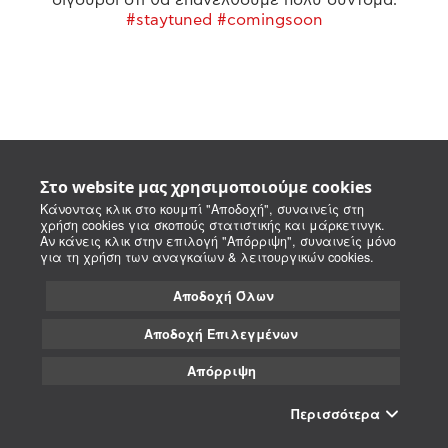
#staytuned #comingsoon
Στο website μας χρησιμοποιούμε cookies
Κάνοντας κλικ στο κουμπί "Αποδοχή", συναινείς στη
χρήση cookies για σκοπούς στατιστικής και μάρκετινγκ.
Αν κάνεις κλικ στην επιλογή "Απόρριψη", συναινείς μόνο
για τη χρήση των αναγκαίων & λειτουργικών cookies.
Αποδοχή Όλων
Αποδοχή Επιλεγμένων
Απόρριψη
Περισσότερα