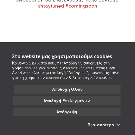
#staytuned #comingsoon
Στο website μας χρησιμοποιούμε cookies
Κάνοντας κλικ στο κουμπί "Αποδοχή", συναινείς στη
χρήση cookies για σκοπούς στατιστικής και μάρκετινγκ.
Αν κάνεις κλικ στην επιλογή "Απόρριψη", συναινείς μόνο
για τη χρήση των αναγκαίων & λειτουργικών cookies.
Αποδοχή Όλων
Αποδοχή Επιλεγμένων
Απόρριψη
Περισσότερα