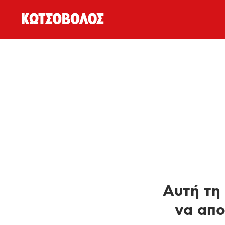
Αυτή τη 
να απο