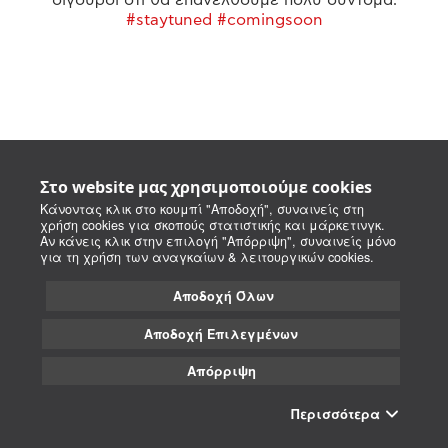
#staytuned #comingsoon
Στο website μας χρησιμοποιούμε cookies
Κάνοντας κλικ στο κουμπί "Αποδοχή", συναινείς στη
χρήση cookies για σκοπούς στατιστικής και μάρκετινγκ.
Αν κάνεις κλικ στην επιλογή "Απόρριψη", συναινείς μόνο
για τη χρήση των αναγκαίων & λειτουργικών cookies.
Αποδοχή Όλων
Αποδοχή Επιλεγμένων
Απόρριψη
Περισσότερα