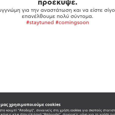
προέκυψε.
γγνώμη για την αναστάτωση και να είστε σίγο
επανέλθουμε πολύ σύντομα.
#staytuned #comingsoon
e μας χρησιμοποιούμε cookies
στο κουμπί "Αποδοχή", συναινείς στη χρήση cookies για σκοπούς στατιστ
 κάνεις κλικ στην επιλογή "Απόρριψη", συναινείς μόνο για τη χρήση τ