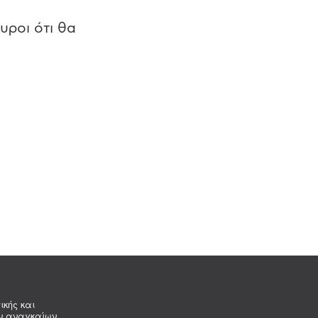
υροι ότι θα
ικής και
ων αναγκαίων