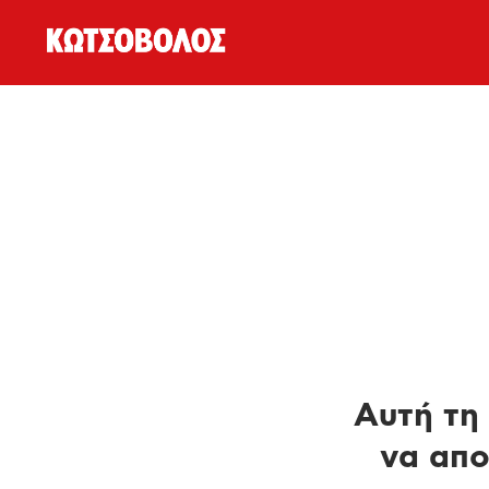
Αυτή τη 
να απο