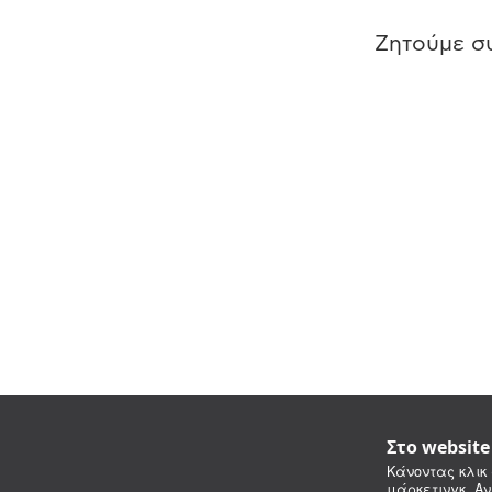
Ζητούμε συ
Στο websit
Κάνοντας κλικ 
μάρκετινγκ. Αν