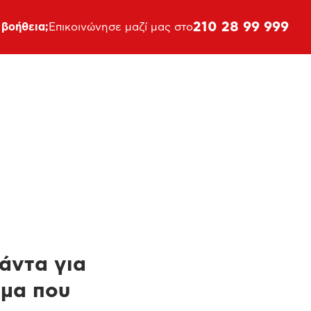
210 28 99 999
 βοήθεια;
Επικοινώνησε μαζί μας στο
πάντα για
ημα που