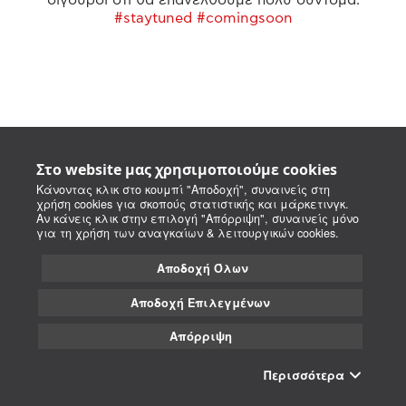
#staytuned #comingsoon
Στο website μας χρησιμοποιούμε cookies
Κάνοντας κλικ στο κουμπί "Αποδοχή", συναινείς στη
χρήση cookies για σκοπούς στατιστικής και μάρκετινγκ.
Αν κάνεις κλικ στην επιλογή "Απόρριψη", συναινείς μόνο
για τη χρήση των αναγκαίων & λειτουργικών cookies.
Αποδοχή Όλων
Αποδοχή Επιλεγμένων
Απόρριψη
Περισσότερα