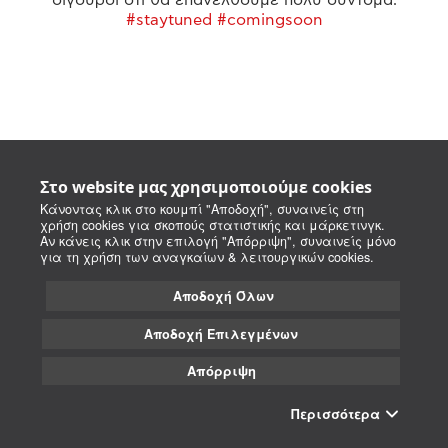
#staytuned #comingsoon
Στο website μας χρησιμοποιούμε cookies
Κάνοντας κλικ στο κουμπί "Αποδοχή", συναινείς στη
χρήση cookies για σκοπούς στατιστικής και μάρκετινγκ.
Αν κάνεις κλικ στην επιλογή "Απόρριψη", συναινείς μόνο
για τη χρήση των αναγκαίων & λειτουργικών cookies.
Αποδοχή Όλων
Αποδοχή Επιλεγμένων
Απόρριψη
Περισσότερα