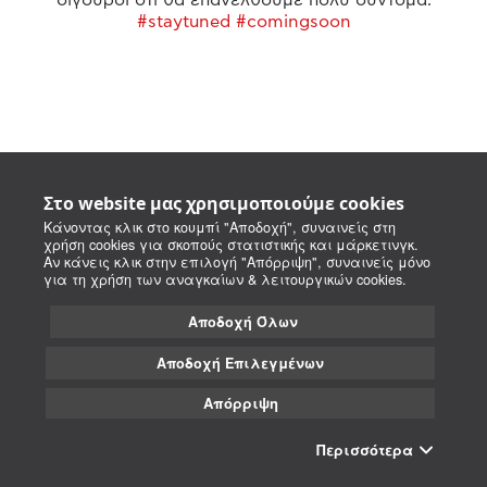
#staytuned #comingsoon
Στο website μας χρησιμοποιούμε cookies
Κάνοντας κλικ στο κουμπί "Αποδοχή", συναινείς στη
χρήση cookies για σκοπούς στατιστικής και μάρκετινγκ.
Αν κάνεις κλικ στην επιλογή "Απόρριψη", συναινείς μόνο
για τη χρήση των αναγκαίων & λειτουργικών cookies.
Αποδοχή Όλων
Αποδοχή Επιλεγμένων
Απόρριψη
Περισσότερα