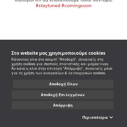
#staytuned #comingsoon
Στο website μας χρησιμοποιούμε cookies
Κάνοντας κλικ στο κουμπί "Αποδοχή", συναινείς στη
χρήση cookies για σκοπούς στατιστικής και μάρκετινγκ.
Αν κάνεις κλικ στην επιλογή "Απόρριψη", συναινείς μόνο
για τη χρήση των αναγκαίων & λειτουργικών cookies.
Αποδοχή Όλων
Αποδοχή Επιλεγμένων
Απόρριψη
Περισσότερα