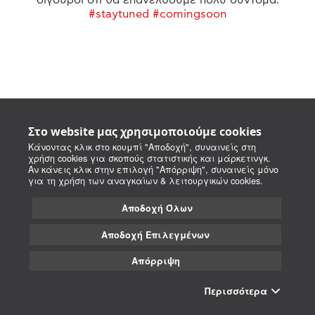
#staytuned #comingsoon
Στο website μας χρησιμοποιούμε cookies
Κάνοντας κλικ στο κουμπί "Αποδοχή", συναινείς στη
χρήση cookies για σκοπούς στατιστικής και μάρκετινγκ.
Αν κάνεις κλικ στην επιλογή "Απόρριψη", συναινείς μόνο
για τη χρήση των αναγκαίων & λειτουργικών cookies.
Αποδοχή Όλων
Αποδοχή Επιλεγμένων
Απόρριψη
Περισσότερα