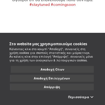
#staytuned #comingsoon
Στο website μας χρησιμοποιούμε cookies
Κάνοντας κλικ στο κουμπί "Αποδοχή", συναινείς στη
χρήση cookies για σκοπούς στατιστικής και μάρκετινγκ.
Αν κάνεις κλικ στην επιλογή "Απόρριψη", συναινείς μόνο
για τη χρήση των αναγκαίων & λειτουργικών cookies.
Αποδοχή Όλων
Αποδοχή Επιλεγμένων
Απόρριψη
Περισσότερα