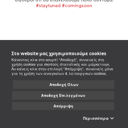
#staytuned #comingsoon
Στο website μας χρησιμοποιούμε cookies
Κάνοντας κλικ στο κουμπί "Αποδοχή", συναινείς στη
χρήση cookies για σκοπούς στατιστικής και μάρκετινγκ.
Αν κάνεις κλικ στην επιλογή "Απόρριψη", συναινείς μόνο
για τη χρήση των αναγκαίων & λειτουργικών cookies.
Αποδοχή Όλων
Αποδοχή Επιλεγμένων
Απόρριψη
Περισσότερα