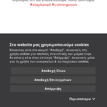
#staytuned #comingsoon
Στο website μας χρησιμοποιούμε cookies
Κάνοντας κλικ στο κουμπί "Αποδοχή", συναινείς στη
χρήση cookies για σκοπούς στατιστικής και μάρκετινγκ.
Αν κάνεις κλικ στην επιλογή "Απόρριψη", συναινείς μόνο
για τη χρήση των αναγκαίων & λειτουργικών cookies.
Αποδοχή Όλων
Αποδοχή Επιλεγμένων
Απόρριψη
Περισσότερα