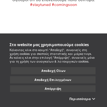
#staytuned #comingsoon
Στο website μας χρησιμοποιούμε cookies
Κάνοντας κλικ στο κουμπί "Αποδοχή", συναινείς στη
χρήση cookies για σκοπούς στατιστικής και μάρκετινγκ.
Αν κάνεις κλικ στην επιλογή "Απόρριψη", συναινείς μόνο
για τη χρήση των αναγκαίων & λειτουργικών cookies.
Αποδοχή Όλων
Αποδοχή Επιλεγμένων
Απόρριψη
Περισσότερα