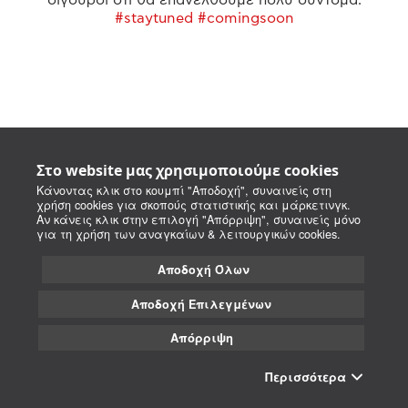
#staytuned #comingsoon
Στο website μας χρησιμοποιούμε cookies
Κάνοντας κλικ στο κουμπί "Αποδοχή", συναινείς στη
χρήση cookies για σκοπούς στατιστικής και μάρκετινγκ.
Αν κάνεις κλικ στην επιλογή "Απόρριψη", συναινείς μόνο
για τη χρήση των αναγκαίων & λειτουργικών cookies.
Αποδοχή Όλων
Αποδοχή Επιλεγμένων
Απόρριψη
Περισσότερα