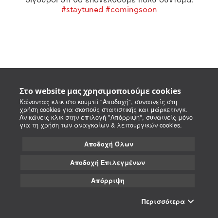
#staytuned #comingsoon
Στο website μας χρησιμοποιούμε cookies
Κάνοντας κλικ στο κουμπί "Αποδοχή", συναινείς στη
χρήση cookies για σκοπούς στατιστικής και μάρκετινγκ.
Αν κάνεις κλικ στην επιλογή "Απόρριψη", συναινείς μόνο
για τη χρήση των αναγκαίων & λειτουργικών cookies.
Αποδοχή Όλων
Αποδοχή Επιλεγμένων
Απόρριψη
Περισσότερα