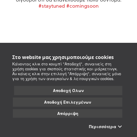
#staytuned #comingsoon
Στο website μας χρησιμοποιούμε cookies
Κάνοντας κλικ στο κουμπί "Αποδοχή", συναινείς στη
χρήση cookies για σκοπούς στατιστικής και μάρκετινγκ.
Αν κάνεις κλικ στην επιλογή "Απόρριψη", συναινείς μόνο
για τη χρήση των αναγκαίων & λειτουργικών cookies.
Αποδοχή Όλων
Αποδοχή Επιλεγμένων
Απόρριψη
Περισσότερα