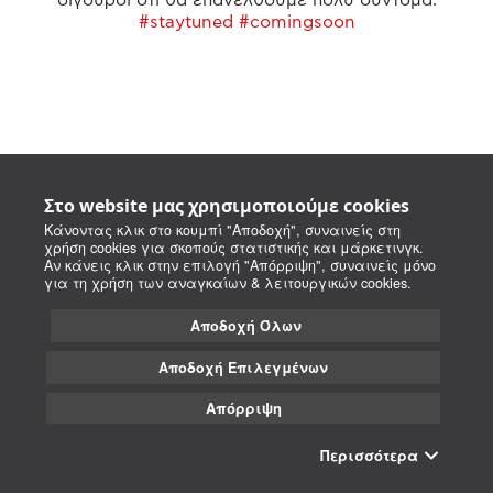
#staytuned #comingsoon
Στο website μας χρησιμοποιούμε cookies
Κάνοντας κλικ στο κουμπί "Αποδοχή", συναινείς στη
χρήση cookies για σκοπούς στατιστικής και μάρκετινγκ.
Αν κάνεις κλικ στην επιλογή "Απόρριψη", συναινείς μόνο
για τη χρήση των αναγκαίων & λειτουργικών cookies.
Αποδοχή Όλων
Αποδοχή Επιλεγμένων
Απόρριψη
Περισσότερα