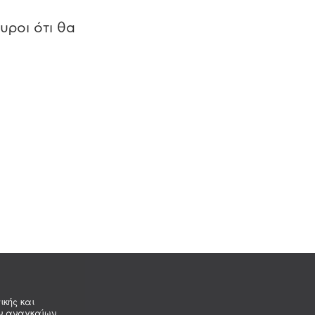
υροι ότι θα
ικής και
ων αναγκαίων