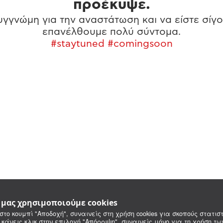
προέκυψε.
γγνώμη για την αναστάτωση και να είστε σίγο
επανέλθουμε πολύ σύντομα.
#staytuned #comingsoon
e μας χρησιμοποιούμε cookies
στο κουμπί "Αποδοχή", συναινείς στη χρήση cookies για σκοπούς στατιστ
 κάνεις κλικ στην επιλογή "Απόρριψη", συναινείς μόνο για τη χρήση τ