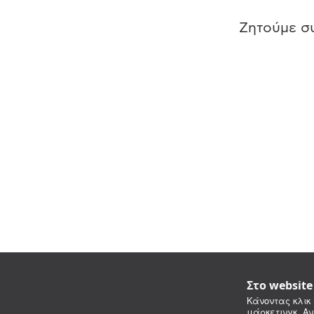
Ζητούμε συ
Στο websit
Κάνοντας κλικ 
μάρκετινγκ. Αν