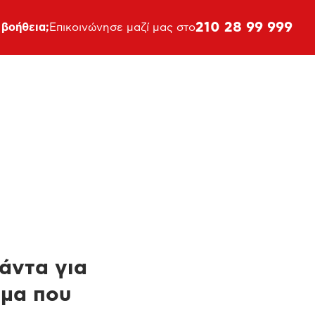
210 28 99 999
 βοήθεια;
Επικοινώνησε μαζί μας στο
πάντα για
ημα που