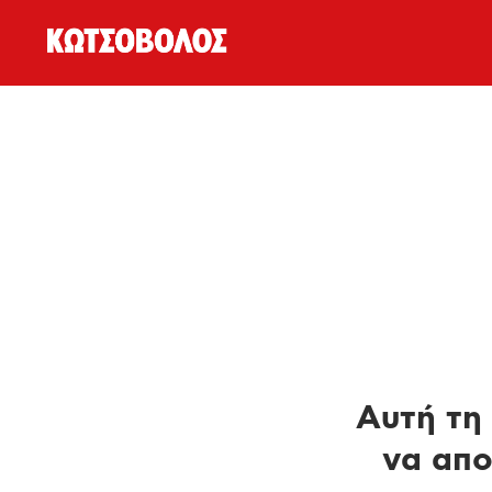
Αυτή τη 
να απο