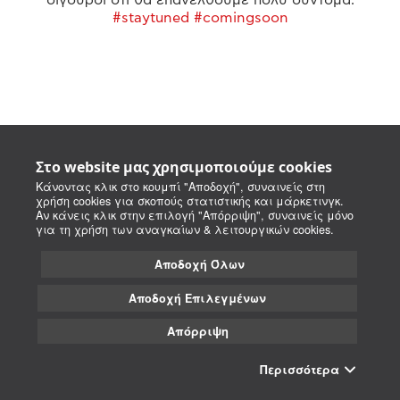
#staytuned #comingsoon
Στο website μας χρησιμοποιούμε cookies
Κάνοντας κλικ στο κουμπί "Αποδοχή", συναινείς στη
χρήση cookies για σκοπούς στατιστικής και μάρκετινγκ.
Αν κάνεις κλικ στην επιλογή "Απόρριψη", συναινείς μόνο
για τη χρήση των αναγκαίων & λειτουργικών cookies.
Αποδοχή Όλων
Αποδοχή Επιλεγμένων
Απόρριψη
Περισσότερα