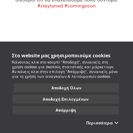
#staytuned #comingsoon
Στο website μας χρησιμοποιούμε cookies
Κάνοντας κλικ στο κουμπί "Αποδοχή", συναινείς στη
χρήση cookies για σκοπούς στατιστικής και μάρκετινγκ.
Αν κάνεις κλικ στην επιλογή "Απόρριψη", συναινείς μόνο
για τη χρήση των αναγκαίων & λειτουργικών cookies.
Αποδοχή Όλων
Αποδοχή Επιλεγμένων
Απόρριψη
Περισσότερα