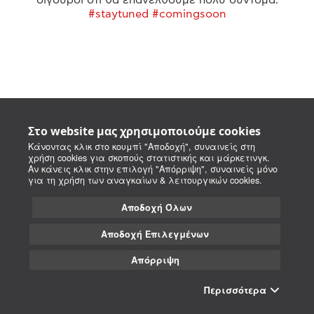
#staytuned #comingsoon
Στο website μας χρησιμοποιούμε cookies
Κάνοντας κλικ στο κουμπί "Αποδοχή", συναινείς στη
χρήση cookies για σκοπούς στατιστικής και μάρκετινγκ.
Αν κάνεις κλικ στην επιλογή "Απόρριψη", συναινείς μόνο
για τη χρήση των αναγκαίων & λειτουργικών cookies.
Αποδοχή Όλων
Αποδοχή Επιλεγμένων
Απόρριψη
Περισσότερα