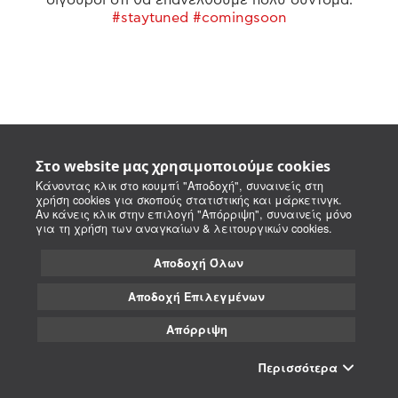
#staytuned #comingsoon
Στο website μας χρησιμοποιούμε cookies
Κάνοντας κλικ στο κουμπί "Αποδοχή", συναινείς στη
χρήση cookies για σκοπούς στατιστικής και μάρκετινγκ.
Αν κάνεις κλικ στην επιλογή "Απόρριψη", συναινείς μόνο
για τη χρήση των αναγκαίων & λειτουργικών cookies.
Αποδοχή Όλων
Αποδοχή Επιλεγμένων
Απόρριψη
Περισσότερα