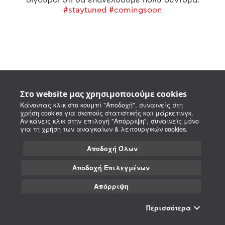
#staytuned #comingsoon
Στο website μας χρησιμοποιούμε cookies
Κάνοντας κλικ στο κουμπί "Αποδοχή", συναινείς στη
χρήση cookies για σκοπούς στατιστικής και μάρκετινγκ.
Αν κάνεις κλικ στην επιλογή "Απόρριψη", συναινείς μόνο
για τη χρήση των αναγκαίων & λειτουργικών cookies.
Αποδοχή Όλων
Αποδοχή Επιλεγμένων
Απόρριψη
Περισσότερα