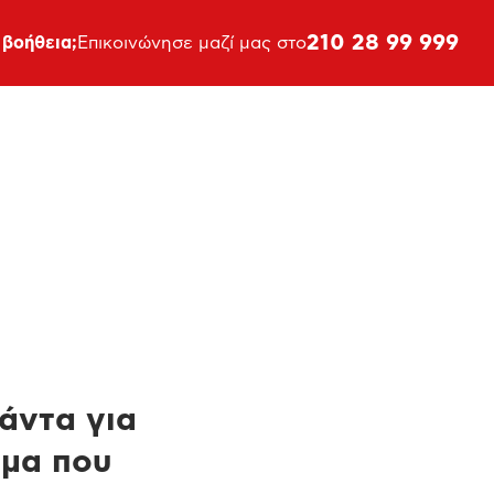
210 28 99 999
 βοήθεια;
Επικοινώνησε μαζί μας στο
πάντα για
ημα που