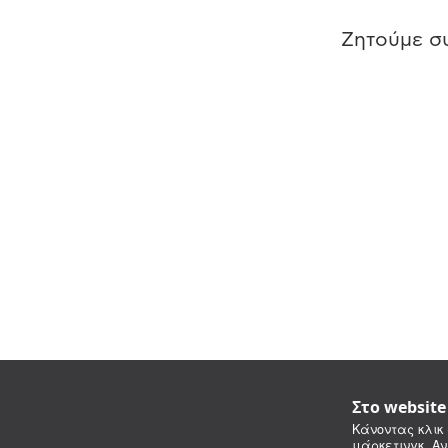
Ζητούμε συ
Στο websit
Κάνοντας κλικ 
μάρκετινγκ. Αν