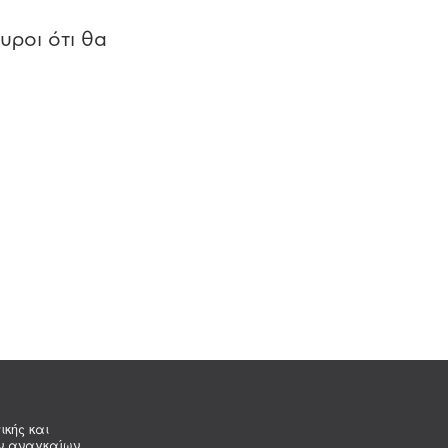
υροι ότι θα
ικής και
ων αναγκαίων