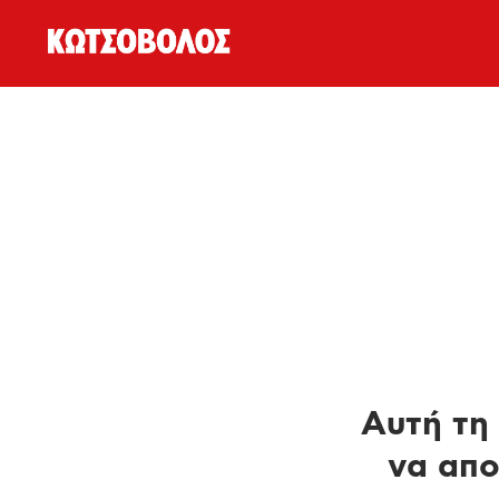
Αυτή τη 
να απο