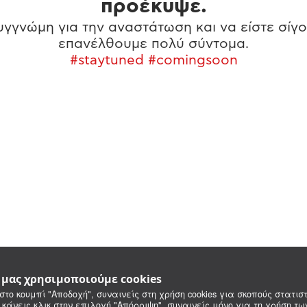
προέκυψε.
γγνώμη για την αναστάτωση και να είστε σίγο
επανέλθουμε πολύ σύντομα.
#staytuned #comingsoon
e μας χρησιμοποιούμε cookies
στο κουμπί "Αποδοχή", συναινείς στη χρήση cookies για σκοπούς στατιστ
 κάνεις κλικ στην επιλογή "Απόρριψη", συναινείς μόνο για τη χρήση τ