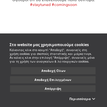
#staytuned #comingsoon
Στο website μας χρησιμοποιούμε cookies
Κάνοντας κλικ στο κουμπί "Αποδοχή", συναινείς στη
χρήση cookies για σκοπούς στατιστικής και μάρκετινγκ.
Αν κάνεις κλικ στην επιλογή "Απόρριψη", συναινείς μόνο
για τη χρήση των αναγκαίων & λειτουργικών cookies.
Αποδοχή Όλων
Αποδοχή Επιλεγμένων
Απόρριψη
Περισσότερα