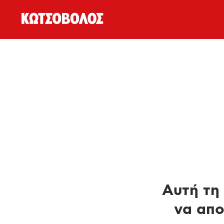
Αυτή τη 
να απο