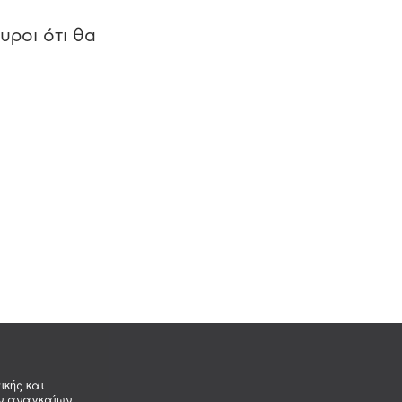
υροι ότι θα
ικής και
ων αναγκαίων