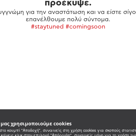
προέκυψε.
γγνώμη για την αναστάτωση και να είστε σίγο
επανέλθουμε πολύ σύντομα.
#staytuned #comingsoon
e μας χρησιμοποιούμε cookies
στο κουμπί "Αποδοχή", συναινείς στη χρήση cookies για σκοπούς στατιστ
 κάνεις κλικ στην επιλογή "Απόρριψη", συναινείς μόνο για τη χρήση τ