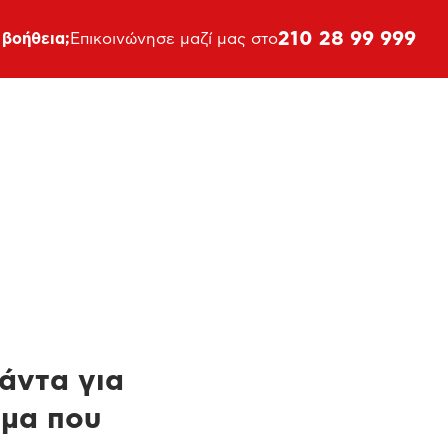
210 28 99 999
 βοήθεια;
Επικοινώνησε μαζί μας στο
πάντα για
ημα που