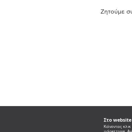
Ζητούμε συ
Στο websit
Κάνοντας κλικ 
μάρκετινγκ. Αν