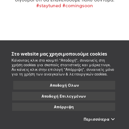
#staytuned #comingsoon
Στο website μας χρησιμοποιούμε cookies
Κάνοντας κλικ στο κουμπί "Αποδοχή", συναινείς στη
χρήση cookies για σκοπούς στατιστικής και μάρκετινγκ.
Αν κάνεις κλικ στην επιλογή "Απόρριψη", συναινείς μόνο
για τη χρήση των αναγκαίων & λειτουργικών cookies.
Αποδοχή Όλων
Αποδοχή Επιλεγμένων
Απόρριψη
Περισσότερα