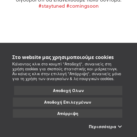
#staytuned #comingsoon
Στο website μας χρησιμοποιούμε cookies
Κάνοντας κλικ στο κουμπί "Αποδοχή", συναινείς στη
χρήση cookies για σκοπούς στατιστικής και μάρκετινγκ.
Αν κάνεις κλικ στην επιλογή "Απόρριψη", συναινείς μόνο
για τη χρήση των αναγκαίων & λειτουργικών cookies.
Αποδοχή Όλων
Αποδοχή Επιλεγμένων
Απόρριψη
Περισσότερα