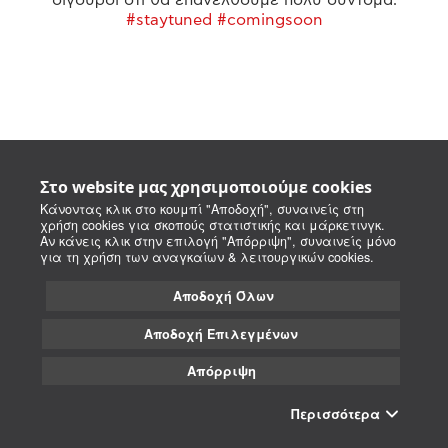
#staytuned #comingsoon
Στο website μας χρησιμοποιούμε cookies
Κάνοντας κλικ στο κουμπί "Αποδοχή", συναινείς στη
χρήση cookies για σκοπούς στατιστικής και μάρκετινγκ.
Αν κάνεις κλικ στην επιλογή "Απόρριψη", συναινείς μόνο
για τη χρήση των αναγκαίων & λειτουργικών cookies.
Αποδοχή Όλων
Αποδοχή Επιλεγμένων
Απόρριψη
Περισσότερα