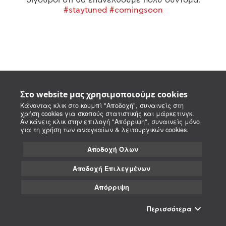
#staytuned #comingsoon
Στο website μας χρησιμοποιούμε cookies
Κάνοντας κλικ στο κουμπί "Αποδοχή", συναινείς στη
χρήση cookies για σκοπούς στατιστικής και μάρκετινγκ.
Αν κάνεις κλικ στην επιλογή "Απόρριψη", συναινείς μόνο
για τη χρήση των αναγκαίων & λειτουργικών cookies.
Αποδοχή Όλων
Αποδοχή Επιλεγμένων
Απόρριψη
Περισσότερα