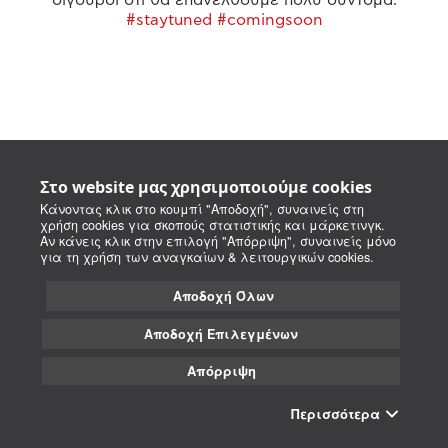
#staytuned #comingsoon
Στο website μας χρησιμοποιούμε cookies
Κάνοντας κλικ στο κουμπί "Αποδοχή", συναινείς στη
χρήση cookies για σκοπούς στατιστικής και μάρκετινγκ.
Αν κάνεις κλικ στην επιλογή "Απόρριψη", συναινείς μόνο
για τη χρήση των αναγκαίων & λειτουργικών cookies.
Αποδοχή Όλων
Αποδοχή Επιλεγμένων
Απόρριψη
Περισσότερα