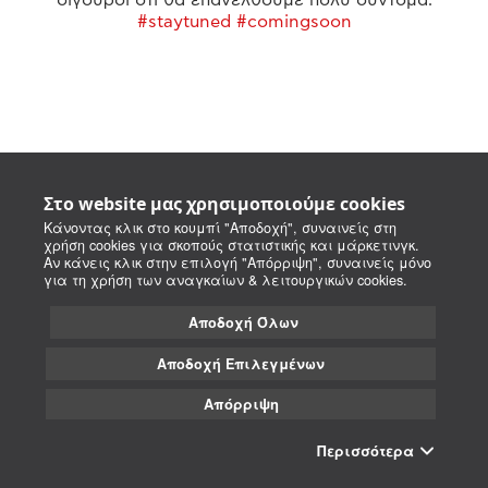
#staytuned #comingsoon
Στο website μας χρησιμοποιούμε cookies
Κάνοντας κλικ στο κουμπί "Αποδοχή", συναινείς στη
χρήση cookies για σκοπούς στατιστικής και μάρκετινγκ.
Αν κάνεις κλικ στην επιλογή "Απόρριψη", συναινείς μόνο
για τη χρήση των αναγκαίων & λειτουργικών cookies.
Αποδοχή Όλων
Αποδοχή Επιλεγμένων
Απόρριψη
Περισσότερα