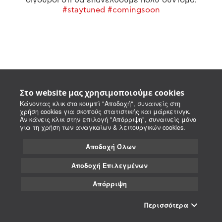
#staytuned #comingsoon
Στο website μας χρησιμοποιούμε cookies
Κάνοντας κλικ στο κουμπί "Αποδοχή", συναινείς στη
χρήση cookies για σκοπούς στατιστικής και μάρκετινγκ.
Αν κάνεις κλικ στην επιλογή "Απόρριψη", συναινείς μόνο
για τη χρήση των αναγκαίων & λειτουργικών cookies.
Αποδοχή Όλων
Αποδοχή Επιλεγμένων
Απόρριψη
Περισσότερα