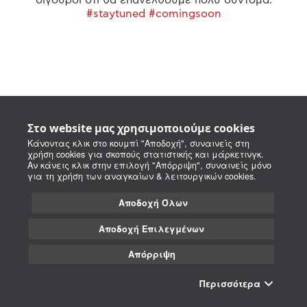
#staytuned #comingsoon
Στο website μας χρησιμοποιούμε cookies
Κάνοντας κλικ στο κουμπί "Αποδοχή", συναινείς στη
χρήση cookies για σκοπούς στατιστικής και μάρκετινγκ.
Αν κάνεις κλικ στην επιλογή "Απόρριψη", συναινείς μόνο
για τη χρήση των αναγκαίων & λειτουργικών cookies.
Αποδοχή Όλων
Αποδοχή Επιλεγμένων
Απόρριψη
Περισσότερα