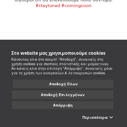
#staytuned #comingsoon
Στο website μας χρησιμοποιούμε cookies
Κάνοντας κλικ στο κουμπί "Αποδοχή", συναινείς στη
χρήση cookies για σκοπούς στατιστικής και μάρκετινγκ.
Αν κάνεις κλικ στην επιλογή "Απόρριψη", συναινείς μόνο
για τη χρήση των αναγκαίων & λειτουργικών cookies.
Αποδοχή Όλων
Αποδοχή Επιλεγμένων
Απόρριψη
Περισσότερα