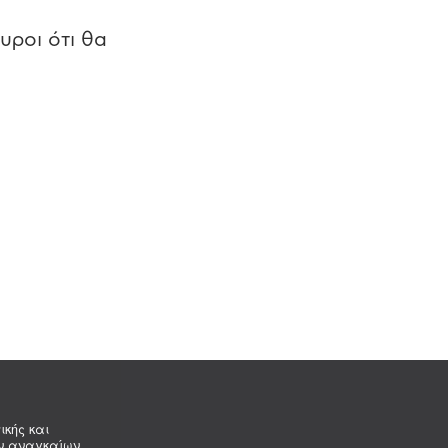
υροι ότι θα
ικής και
ων αναγκαίων