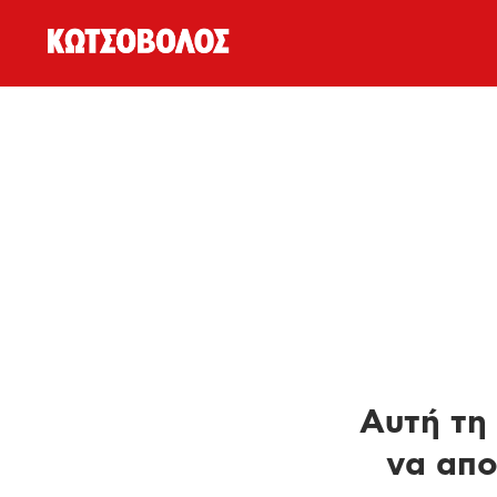
Αυτή τη 
να απο