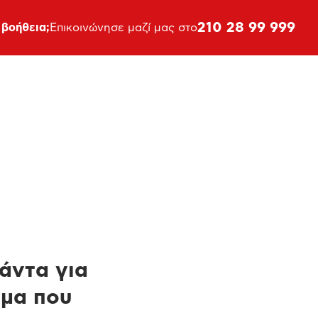
210 28 99 999
 βοήθεια;
Επικοινώνησε μαζί μας στο
πάντα για
ημα που