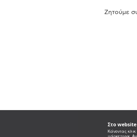
Ζητούμε συ
Στο websit
Κάνοντας κλικ 
μάρκετινγκ. Αν