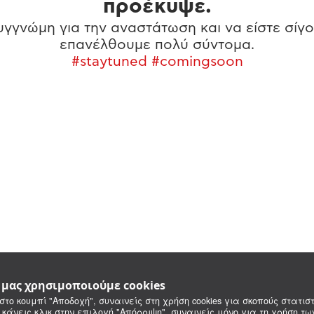
προέκυψε.
γγνώμη για την αναστάτωση και να είστε σίγο
επανέλθουμε πολύ σύντομα.
#staytuned #comingsoon
e μας χρησιμοποιούμε cookies
στο κουμπί "Αποδοχή", συναινείς στη χρήση cookies για σκοπούς στατιστ
 κάνεις κλικ στην επιλογή "Απόρριψη", συναινείς μόνο για τη χρήση τ