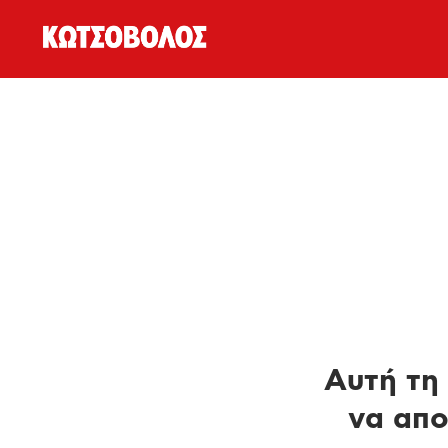
Αυτή τη 
να απο