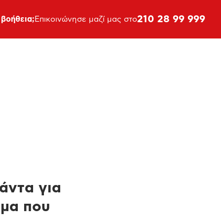
210 28 99 999
 βοήθεια;
Επικοινώνησε μαζί μας στο
πάντα για
ημα που