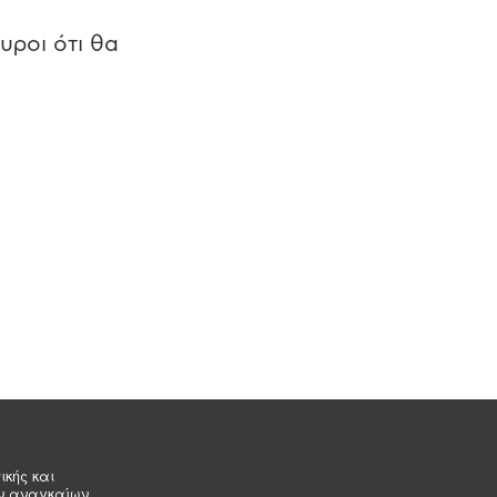
υροι ότι θα
ικής και
ων αναγκαίων