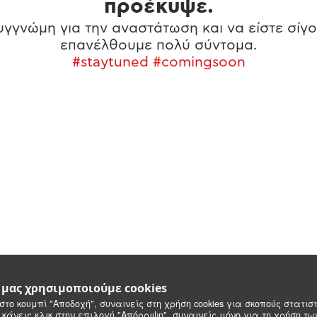
προέκυψε.
γγνώμη για την αναστάτωση και να είστε σίγο
επανέλθουμε πολύ σύντομα.
#staytuned #comingsoon
e μας χρησιμοποιούμε cookies
στο κουμπί "Αποδοχή", συναινείς στη χρήση cookies για σκοπούς στατιστ
 κάνεις κλικ στην επιλογή "Απόρριψη", συναινείς μόνο για τη χρήση τ