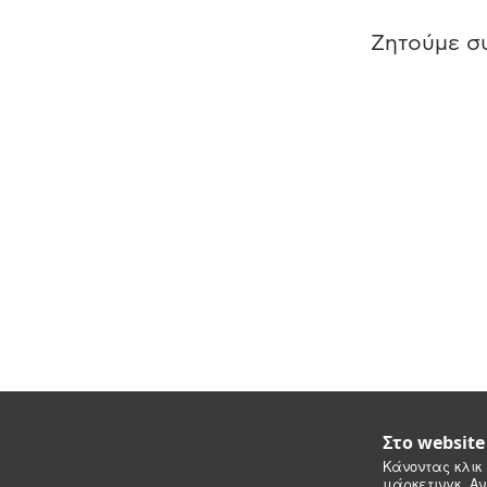
Ζητούμε συ
Στο websit
Κάνοντας κλικ 
μάρκετινγκ. Αν