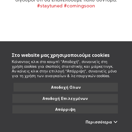
#staytuned #comingsoon
Στο website μας χρησιμοποιούμε cookies
Κάνοντας κλικ στο κουμπί "Αποδοχή", συναινείς στη
χρήση cookies για σκοπούς στατιστικής και μάρκετινγκ.
Αν κάνεις κλικ στην επιλογή "Απόρριψη", συναινείς μόνο
για τη χρήση των αναγκαίων & λειτουργικών cookies.
Αποδοχή Όλων
Αποδοχή Επιλεγμένων
Απόρριψη
Περισσότερα